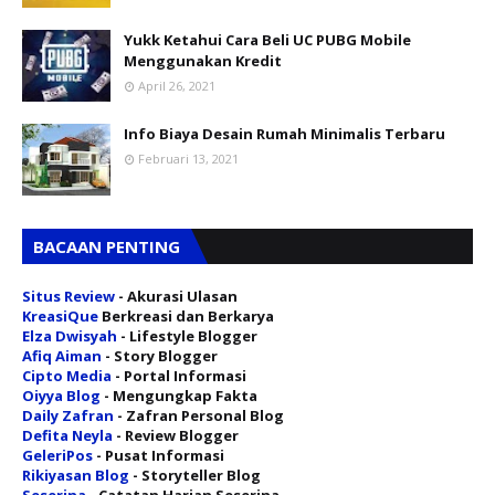
Yukk Ketahui Cara Beli UC PUBG Mobile
Menggunakan Kredit
April 26, 2021
Info Biaya Desain Rumah Minimalis Terbaru
Februari 13, 2021
BACAAN PENTING
Situs Review
- Akurasi Ulasan
KreasiQue
Berkreasi dan Berkarya
Elza Dwisyah
- Lifestyle Blogger
Afiq Aiman
- Story Blogger
Cipto Media
- Portal Informasi
Oiyya Blog
- Mengungkap Fakta
Daily Zafran
- Zafran Personal Blog
Defita Neyla
- Review Blogger
GeleriPos
- Pusat Informasi
Rikiyasan Blog
- Storyteller Blog
Seserina
- Catatan Harian Seserina