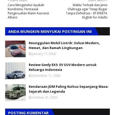
LEBIH LAMA
LEBIH BARU
Cara Mengetahui Apakah
Waktu Terbaik dan Jenis
Kondisimu Termasuk
Olahraga agar Tetap Bugar
Pengecualian Klaim Asuransi
Tanpa Dehidrasi – EF EFEKTA
Allianz
English for Adults
ANDA MUNGKIN MENYUKAI POSTINGAN INI
Keunggulan Mobil Listrik: Solusi Modern,
Hemat, dan Ramah Lingkungan
January 17, 2026
Review Geely EX5: EV SUV Modern untuk
Keluarga Indonesia
December 11, 2025
Kendaraan JDM Paling Kultus Sepanjang Masa:
Sejarah dan Legenda
October 31, 2023
POSTING KOMENTAR