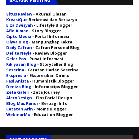
BACAAN PENTING
Situs Review
- Akurasi Ulasan
KreasiQue
Berkreasi dan Berkarya
Elza Dwisyah
- Lifestyle Blogger
Afiq Aiman
- Story Blogger
Cipto Media
- Portal Informasi
Oiyya Blog
- Mengungkap Fakta
Daily Zafran
- Zafran Personal Blog
Defita Neyla
- Review Blogger
GeleriPos
- Pusat Informasi
Rikiyasan Blog
- Storyteller Blog
Seserina
- Catatan Harian Seserina
Ekspresia
- Ekspresikan Dirimu
Fasi Anista
- Humanistik Blogger
Deniza Blog
- Informatips Blogger
Zeta Galeri
- Zeta Journey
AleroDesign
- TipsTorial Design
Blog Mas Rendi
- Berbagi Info
Catatan Arin
- Moms Blogger
WebinarMu
- Education Blogger