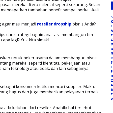
ar mereka di era milenial seperti sekarang. Selain
k mendapatkan tambahan benefit sampai berkali-kali
S
K
g agar mau menjadi
reseller dropship
bisnis Anda?
E
A
5 tips dan strategi bagaimana cara membangun tim
C
 apa lagi? Yuk kita simak!
O
D
D
G
utuskan untuk bekerjasama dalam membangun bisnis
R
S
tang mereka, seperti identitas, pekerjaan atau
E
ham teknologi atau tidak, dan lain sebagainya.
F
D
Z
A
 sebagai konsumen ketika mencari supplier. Maka,
B
 yang bagus dan juga memberikan pelayanan terbaik
C
W
 ada keluhan dari reseller. Apabila hal tersebut