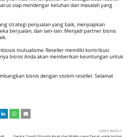
a harus siap mendengar keluhan dan masalah yang
ang strategi penjualan yang baik, menyiapkan
ka berjualan, dan lain-lain. Menjadi partner bisnis
ik.
biosis mutualisme. Reseller memiliki kontribusi
knya bisnis Anda akan memberikan keuntungan untuk
gembangkan bisnis dengan sistem reseller. Selamat
LEBIH BARU
at!
Gejala Covid-19 pada Anak dan Waktu yang Tepat untuk Isolasi