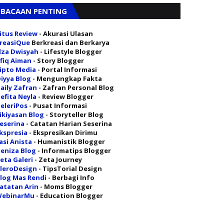
BACAAN PENTING
itus Review
- Akurasi Ulasan
reasiQue
Berkreasi dan Berkarya
lza Dwisyah
- Lifestyle Blogger
fiq Aiman
- Story Blogger
ipto Media
- Portal Informasi
iyya Blog
- Mengungkap Fakta
aily Zafran
- Zafran Personal Blog
efita Neyla
- Review Blogger
eleriPos
- Pusat Informasi
ikiyasan Blog
- Storyteller Blog
eserina
- Catatan Harian Seserina
kspresia
- Ekspresikan Dirimu
asi Anista
- Humanistik Blogger
eniza Blog
- Informatips Blogger
eta Galeri
- Zeta Journey
leroDesign
- TipsTorial Design
log Mas Rendi
- Berbagi Info
atatan Arin
- Moms Blogger
ebinarMu
- Education Blogger