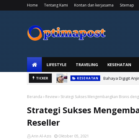
Home
Tentang Kami
Kontan dan kerjasama
Sitemap
LIFESTYLE
TRAVELING
KESEHATAN
Bahaya Digigit Anj
KESEHATAN
TICKER
Tangan Sering Kes
KESEHATAN
Beranda
Review
Strategi Sukses Mengembangkan Bisnis denga
Strategi Sukses Mengemba
Reseller
Arin Al-Azis
Oktober 05, 2021