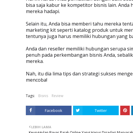
bisa saja kabur ke kompetitor bisnis lain. And
mereka hadapi.
Selain itu, Anda bisa memberi tahu mereka tent
marketing kit seperti katalog produk untuk mere
tentunya juga harus memiliki hubungan yang ba
Anda dan reseller memiliki hubungan serupa sim
penuh pada perkembangan bisnis Anda, sebali
mereka.
Nah, itu dia lima tips dan strategi sukses men
mencoba!
Tags:
Bisnis
Review
Facebook
Twitter
LEBIH LAMA
Keunggulan Bayar Pajak Online Yang Harus Disadari Masyarak