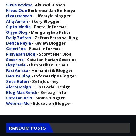
Situs Review
- Akurasi Ulasan
KreasiQue
Berkreasi dan Berkarya
Elza Dwisyah
- Lifestyle Blogger
Afiq Aiman
- Story Blogger
Cipto Media
- Portal Informasi
Oiyya Blog
- Mengungkap Fakta
Daily Zafran
- Zafran Personal Blog
Defita Neyla
- Review Blogger
GeleriPos
- Pusat Informasi
Rikiyasan Blog
- Storyteller Blog
Seserina
- Catatan Harian Seserina
Ekspresia
- Ekspresikan Dirimu
Fasi Anista
- Humanistik Blogger
Deniza Blog
- Informatips Blogger
Zeta Galeri
- Zeta Journey
AleroDesign
- TipsTorial Design
Blog Mas Rendi
- Berbagi Info
Catatan Arin
- Moms Blogger
WebinarMu
- Education Blogger
RANDOM POSTS