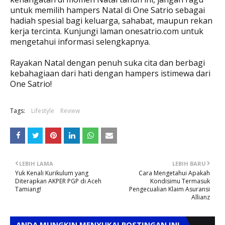
untuk memilih hampers Natal di One Satrio sebagai
hadiah spesial bagi keluarga, sahabat, maupun rekan
kerja tercinta. Kunjungi laman onesatrio.com untuk
mengetahui informasi selengkapnya.
Rayakan Natal dengan penuh suka cita dan berbagi
kebahagiaan dari hati dengan hampers istimewa dari
One Satrio!
Tags:
Lifestyle
Review
LEBIH LAMA
LEBIH BARU
Yuk Kenali Kurikulum yang
Cara Mengetahui Apakah
Diterapkan AKPER PGP di Aceh
Kondisimu Termasuk
Tamiang!
Pengecualian Klaim Asuransi
Allianz
ANDA MUNGKIN MENYUKAI POSTINGAN INI