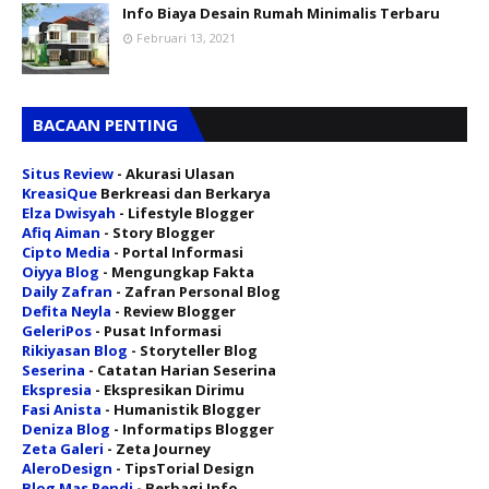
Info Biaya Desain Rumah Minimalis Terbaru
Februari 13, 2021
BACAAN PENTING
Situs Review
- Akurasi Ulasan
KreasiQue
Berkreasi dan Berkarya
Elza Dwisyah
- Lifestyle Blogger
Afiq Aiman
- Story Blogger
Cipto Media
- Portal Informasi
Oiyya Blog
- Mengungkap Fakta
Daily Zafran
- Zafran Personal Blog
Defita Neyla
- Review Blogger
GeleriPos
- Pusat Informasi
Rikiyasan Blog
- Storyteller Blog
Seserina
- Catatan Harian Seserina
Ekspresia
- Ekspresikan Dirimu
Fasi Anista
- Humanistik Blogger
Deniza Blog
- Informatips Blogger
Zeta Galeri
- Zeta Journey
AleroDesign
- TipsTorial Design
Blog Mas Rendi
- Berbagi Info