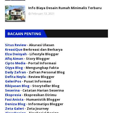
Info Biaya Desain Rumah Minimalis Terbaru
Februari 13, 2021
BACAAN PENTING
Situs Review
- Akurasi Ulasan
KreasiQue
Berkreasi dan Berkarya
Elza Dwisyah
- Lifestyle Blogger
Afiq Aiman
- Story Blogger
Cipto Media
- Portal Informasi
Oiyya Blog
- Mengungkap Fakta
Daily Zafran
- Zafran Personal Blog
Defita Neyla
- Review Blogger
GeleriPos
- Pusat Informasi
Rikiyasan Blog
- Storyteller Blog
Seserina
- Catatan Harian Seserina
Ekspresia
- Ekspresikan Dirimu
Fasi Anista
- Humanistik Blogger
Deniza Blog
- Informatips Blogger
Zeta Galeri
- Zeta Journey