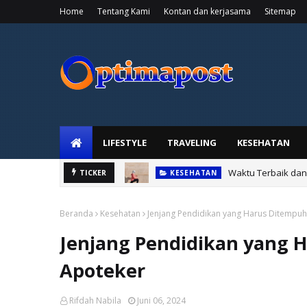
Home
Tentang Kami
Kontan dan kerjasama
Sitemap
LIFESTYLE
TRAVELING
KESEHATAN
Waktu Terbaik dan 
TICKER
KESEHATAN
Beranda
Kesehatan
Jenjang Pendidikan yang Harus Ditempuh
Jenjang Pendidikan yang 
Apoteker
Rifdah Nabila
Juni 06, 2024