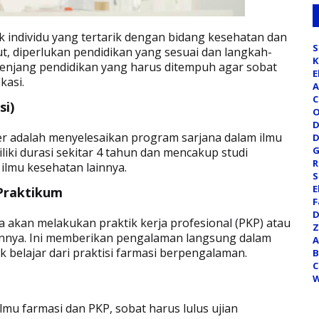
 individu yang tertarik dengan bidang kesehatan dan
S
t, diperlukan pendidikan yang sesuai dan langkah-
K
 jenjang pendidikan yang harus ditempuh agar sobat
E
kasi.
A
C
si)
O
D
r adalah menyelesaikan program sarjana dalam ilmu
D
G
liki durasi sekitar 4 tahun dan mencakup studi
R
n ilmu kesehatan lainnya.
S
E
 Praktikum
F
D
a akan melakukan praktik kerja profesional (PKP) atau
Z
lainnya. Ini memberikan pengalaman langsung dalam
A
belajar dari praktisi farmasi berpengalaman.
B
C
W
mu farmasi dan PKP, sobat harus lulus ujian