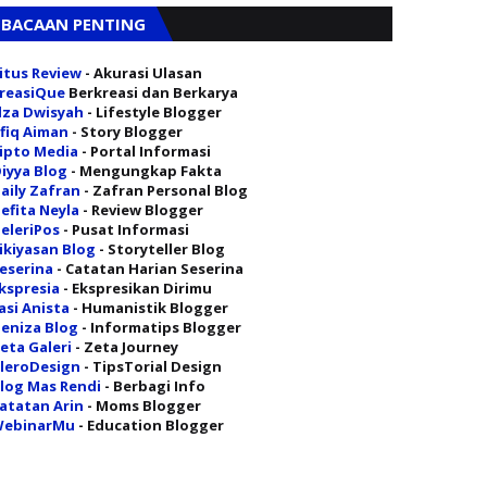
BACAAN PENTING
itus Review
- Akurasi Ulasan
reasiQue
Berkreasi dan Berkarya
lza Dwisyah
- Lifestyle Blogger
fiq Aiman
- Story Blogger
ipto Media
- Portal Informasi
iyya Blog
- Mengungkap Fakta
aily Zafran
- Zafran Personal Blog
efita Neyla
- Review Blogger
eleriPos
- Pusat Informasi
ikiyasan Blog
- Storyteller Blog
eserina
- Catatan Harian Seserina
kspresia
- Ekspresikan Dirimu
asi Anista
- Humanistik Blogger
eniza Blog
- Informatips Blogger
eta Galeri
- Zeta Journey
leroDesign
- TipsTorial Design
log Mas Rendi
- Berbagi Info
atatan Arin
- Moms Blogger
ebinarMu
- Education Blogger